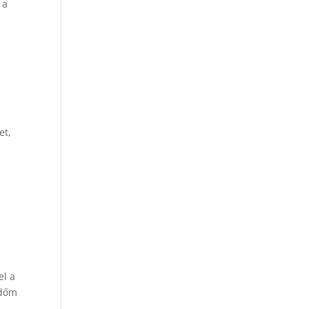
 a
et,
el a
időm