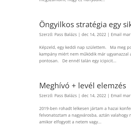
Öngyilkos stratégia egy 
Szerző:
Pass Balázs
|
dec 14, 2022
|
Email mar
Képzeld, egy keddi nap születtem. Ma meg po
kampány miért nem működik már ugyanazzal az 
pontosan. De ennél talán egy icipicit...
Meghívó + levél elemzés
Szerző:
Pass Balázs
|
dec 14, 2022
|
Email mar
2019-ben rohadt lelkesen jártam a hazai konfe
felvonatoztam a nagyvárosba, aztán valahogy m
amikor elfogyott a netem vagy...