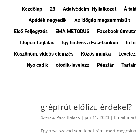
Kezdőlap
28
Adatvédelmi Nyilatkozat
Által
Apádék negyedik
Az időgép megsemmisült
Első Feljegyzés
EMA METÓDUS
Facebook útmuta
Időpontfoglalás
Így hirdess a Facebookon
Írd 
Köszönöm, videós elemzés
Közös munka
Levelez
Nyolcadik
otodik-levelezz
Pénztár
Tartal
grépfrút előfizu érdekel?
Szerző:
Pass Balázs
|
jan 11, 2023
|
Email mar
Egy árva szavad sem lehet rám, mert megcsinál