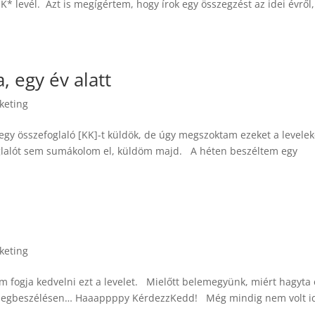
 levél. Azt is megígértem, hogy írok egy összegzést az idei évről,
, egy év alatt
keting
gy összefoglaló [KK]-t küldök, de úgy megszoktam ezeket a levelek
glalót sem sumákolom el, küldöm majd. A héten beszéltem egy
keting
m fogja kedvelni ezt a levelet. Mielőtt belemegyünk, miért hagyta 
y megbeszélésen… Haaappppy KérdezzKedd! Még mindig nem volt 