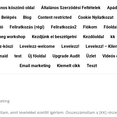
ános köszönő oldal
Általános Szerződési Feltételek
Apád
Belépés
Blog
Content restricted
Cookie Nyilatkozat
tó
Feliratkozás (régi)
Feliratkozás2
Fiókom
Főolda
meg workshop
Kezdjünk el beszélgetni
Kezdőoldal
kk
z-köszi
Levelezz-welcome
Levelezz!
Levelezz! – Kil
maid
test
Új főoldal
Upgrade Audit
Üzlet
Videós
Email marketing
Kiemelt cikk
Teszt
keting
tam, amit levelekkel ezelőtt ígértem. Összeszámoltam a [KK] része