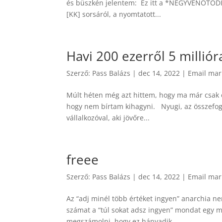
és büszkén jelentem: Ez itt a *NEGYVENÖTÖDIK*
[KK] sorsáról, a nyomtatott...
Havi 200 ezerről 5 millióra
Szerző:
Pass Balázs
|
dec 14, 2022
|
Email mar
Múlt héten még azt hittem, hogy ma már csak e
hogy nem bírtam kihagyni. Nyugi, az összefo
vállalkozóval, aki jövőre...
freee
Szerző:
Pass Balázs
|
dec 14, 2022
|
Email mar
Az “adj minél több értéket ingyen” anarchia ne
számat a “túl sokat adsz ingyen” mondat eg
megszámolni, hogy ez hányadik...