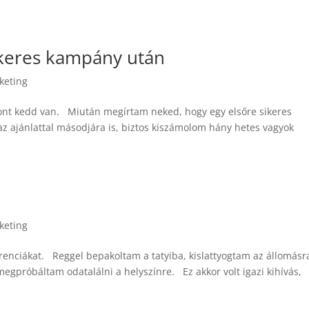
sikeres kampány után
keting
nt kedd van. Miután megírtam neked, hogy egy elsőre sikeres
ajánlattal másodjára is, biztos kiszámolom hány hetes vagyok
keting
renciákat. Reggel bepakoltam a tatyiba, kislattyogtam az állomásr
egpróbáltam odatalálni a helyszínre. Ez akkor volt igazi kihívás,