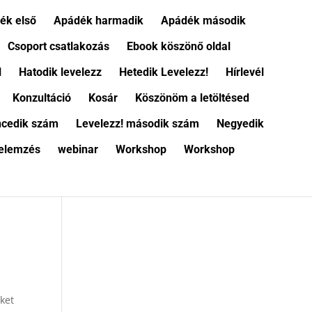
ék első
Apádék harmadik
Apádék második
Csoport csatlakozás
Ebook köszönő oldal
l
Hatodik levelezz
Hetedik Levelezz!
Hírlevél
Konzultáció
Kosár
Köszönöm a letöltésed
encedik szám
Levelezz! második szám
Negyedik
 elemzés
webinar
Workshop
Workshop
ket