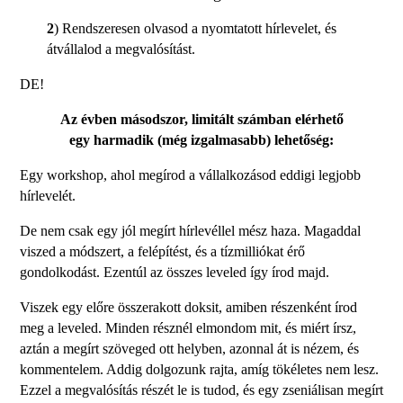
2
) Rendszeresen olvasod a nyomtatott hírlevelet, és
átvállalod a megvalósítást.
DE!
Az évben másodszor, limitált számban elérhető
egy harmadik (még izgalmasabb) lehetőség:
Egy workshop, ahol megírod a vállalkozásod eddigi legjobb
hírlevelét.
De nem csak egy jól megírt hírlevéllel mész haza. Magaddal
viszed a módszert, a felépítést, és a tízmilliókat érő
gondolkodást. Ezentúl az összes leveled így írod majd.
Viszek egy előre összerakott doksit, amiben részenként írod
meg a leveled. Minden résznél elmondom mit, és miért írsz,
aztán a megírt szöveged ott helyben, azonnal át is nézem, és
kommentelem. Addig dolgozunk rajta, amíg tökéletes nem lesz.
Ezzel a megvalósítás részét le is tudod, és egy zseniálisan megírt