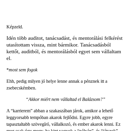
Képzeld.
Idén több auditot, tanácsadást, és mentorálási felkérést
utasítottam vissza, mint bármikor. Tanácsadásból
kettőt, auditból, és mentorálásból egyet sem vállaltam
el.
*
most sem fogok
Ehh, pedig milyen jó helye lenne annak a pénznek itt a
zsebecskémben.
“Akkor miért nem vállaltad el Balázsom?”
A “karrierem” abban a szakaszában járok, amikor a lehető
leggyorsabb tempóban akarok fejlődni. Egyre jobb, egyre
tapasztaltabb szövegíró, vállalkozó, és ember akarok lenni. Ez
meg csak úgy megy, ha kint vagyok a “pályán”, és “játszok”.