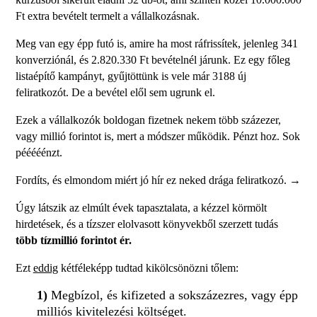
Ft extra bevételt termelt a vállalkozásnak.
Meg van egy épp futó is, amire ha most ráfrissítek, jelenleg 341
konverziónál, és 2.820.330 Ft bevételnél járunk. Ez egy főleg
listaépítő kampányt, gyűjtöttünk is vele már 3188 új
feliratkozót. De a bevétel elől sem ugrunk el.
Ezek a vállalkozók boldogan fizetnek nekem több százezer,
vagy millió forintot is, mert a módszer működik. Pénzt hoz. Sok
pééééénzt.
Fordíts, és elmondom miért jó hír ez neked drága feliratkozó.
→
Úgy látszik az elmúlt évek tapasztalata, a kézzel körmölt
hirdetések, és a tízszer elolvasott könyvekből szerzett tudás
több tízmillió forintot ér.
Ezt
eddig
kétféleképp tudtad kikölcsönözni tőlem:
1)
Megbízol, és kifizeted a sokszázezres, vagy épp
milliós kivitelezési költséget.