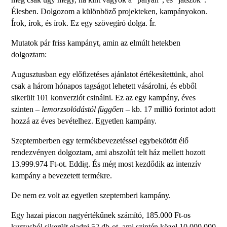
Élesben. Dolgozom a különböző projekteken, kampányokon.
Írok, írok, és írok. Ez egy szövegíró dolga. Ír.
Mutatok pár friss kampányt, amin az elmúlt hetekben
dolgoztam:
Augusztusban egy előfizetéses ajánlatot értékesítettünk, ahol
csak a három hónapos tagságot lehetett vásárolni, és ebből
sikerült 101 konverziót csinálni. Ez az egy kampány, éves
szinten –
lemorzsolódástól függően –
kb. 17 millió forintot adott
hozzá az éves bevételhez. Egyetlen kampány.
Szeptemberben egy termékbevezetéssel egybekötött élő
rendezvényen dolgoztam, ami abszolút telt ház mellett hozott
13.999.974 Ft-ot. Eddig. És még most kezdődik az intenzív
kampány a bevezetett termékre.
De nem ez volt az egyetlen szeptemberi kampány.
Egy hazai piacon nagyértékűnek számító, 185.000 Ft-os
kurzusból sikerült eladni 52 db-ot, ami szintén közel 10.000.000