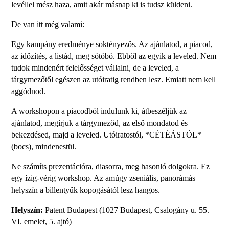
levéllel mész haza, amit akár másnap ki is tudsz küldeni.
De van itt még valami:
Egy kampány eredménye soktényezős. Az ajánlatod, a piacod,
az időzítés, a listád, meg sötöbö. Ebből az egyik a leveled. Nem
tudok mindenért felelősséget vállalni, de a leveled, a
tárgymezőtől egészen az utóiratig rendben lesz. Emiatt nem kell
aggódnod.
A workshopon a piacodból indulunk ki, átbeszéljük az
ajánlatod, megírjuk a tárgymeződ, az első mondatod és
bekezdésed, majd a leveled. Utóiratostól, *CÉTÉÁSTÓL*
(bocs), mindenestül.
Ne számíts prezentációra, diasorra, meg hasonló dolgokra. Ez
egy ízig-vérig workshop. Az amúgy zseniális, panorámás
helyszín a billentyűk kopogásától lesz hangos.
Helyszín:
Patent Budapest (1027 Budapest, Csalogány u. 55.
VI. emelet, 5. ajtó)