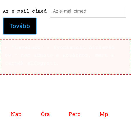
Az e-mail címed
Tovább
"Levelezz! - Nyomtatott hírlevél
09." nem adható a kosárhoz, mert a
termék elfogyott.
Nap
Óra
Perc
Mp