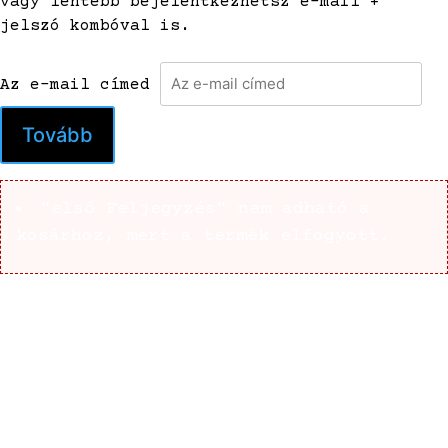
vagy lentebb bejelentkezhetsz e-mail +
jelszó kombóval is.
Az e-mail címed
Tovább
"első Feljegyzés" nem adható a
kosárhoz, mert a termék elfogyott.